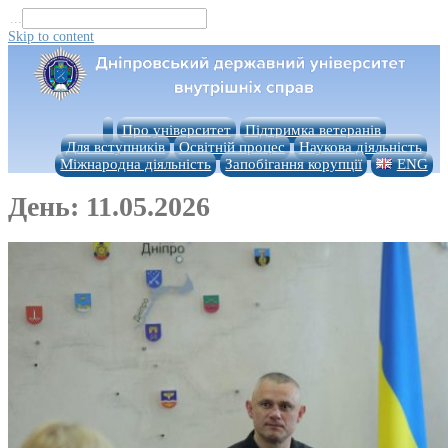
...
Skip to content
Про університет
Підтримка ветеранів
Для вступників
Освітній процес
Наукова діяльність
Міжнародна діяльність
Запобігання корупції
ENG
День:
11.05.2026