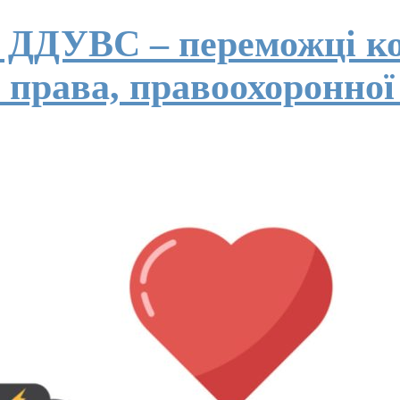
и ДДУВС – переможці к
 права, правоохоронної