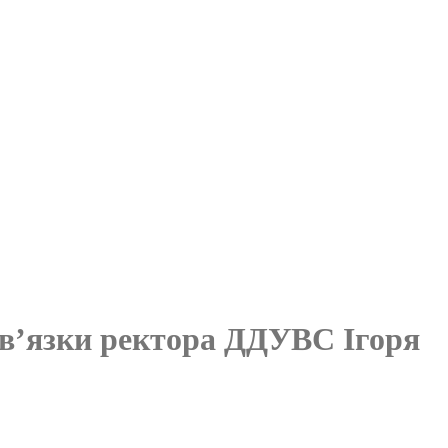
ов’язки ректора ДДУВС Ігоря