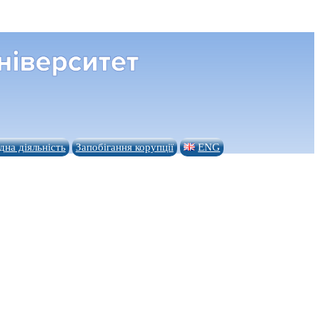
на діяльність
Запобігання корупції
ENG