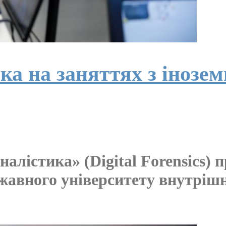
а на заняттях з інозем
алістика» (Digital Forensics)
жавного університету внутріш