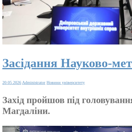
Засідання Науково-ме
20.05.2026
Administrator
Новини університету
Захід пройшов під головуван
Магдаліни.