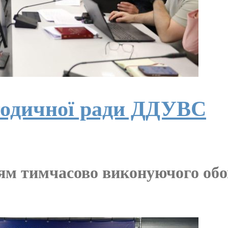
тодичної ради ДДУВС
ням тимчасово виконуючого об