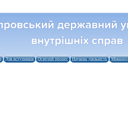
в
Для вступників
Освітній процес
Наукова діяльність
Міжнарод