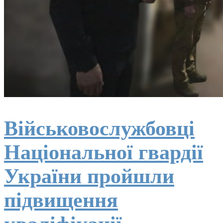
Військовослужбовці
Національної гвардії
України пройшли
підвищення