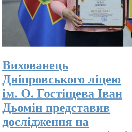
Вихованець
Дніпровського ліцею
ім. О. Гостіщева Іван
Дьомін представив
дослідження на