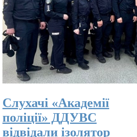
Слухачі «Академії
поліції» ДДУВС
відвідали ізолятор