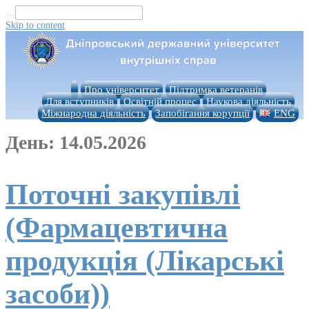
...
Skip to content
Про університет
Підтримка ветеранів
Для вступників
Освітній процес
Наукова діяльність
Міжнародна діяльність
Запобігання корупції
ENG
День:
14.05.2026
Поточні закупівлі
(Фармацевтична
продукція (Лікарські
засоби))