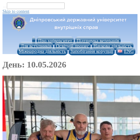
...
Skip to content
Про університет
Підтримка ветеранів
Для вступників
Освітній процес
Наукова діяльність
Міжнародна діяльність
Запобігання корупції
ENG
День:
10.05.2026