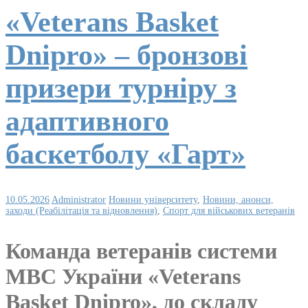
«Veterans Basket
Dnipro» – бронзові
призери турніру з
адаптивного
баскетболу «Гарт»
10.05.2026
Administrator
Новини університету
,
Новини, анонси,
заходи (Реабілітація та відновлення)
,
Спорт для військових ветеранів
Команда ветеранів системи
МВС України «Veterans
Basket Dnipro», до складу