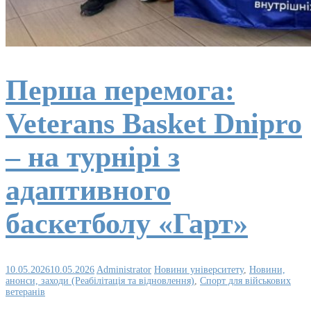
Перша перемога:
Veterans Basket Dnipro
– на турнірі з
адаптивного
баскетболу «Гарт»
10.05.2026
10.05.2026
Administrator
Новини університету
,
Новини,
анонси, заходи (Реабілітація та відновлення)
,
Спорт для військових
ветеранів