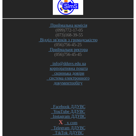
Приймальна комісія
(099)772-17-05
(073)168-39-55
Відділ зв'язків з громадськістю
(056)756-45-25
Приймальня ректора
(056)756-45-45
info@dduvs.edu.ua
корпоративна пошта
скринька довіри
система електронного
документообігу
Facebook ДДУВС
YouTube ДДУВС
Instagram ДДУВС
X
x.com
Telegram ДДУВС
TikTok ДДУВС