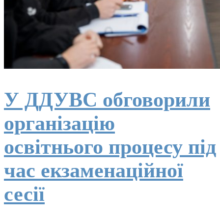
У ДДУВС обговорили
організацію
освітнього процесу під
час екзаменаційної
сесії