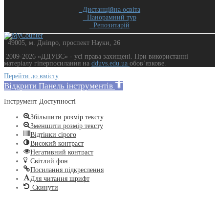
Дистанційна освіта
Панорамний тур
Репозитарій
49005, м. Дніпро, проспект Науки, 26
2009-2026 «ДДУВС» - усi права захищенi. При використанні
матеріалу гіперпосилання на
dduvs.edu.ua
обов`язкове.
Перейти до вмісту
Відкрити Панель інструментів
Інструмент Доступності
Збільшити розмір тексту
Зменшити розмір тексту
Відтінки сірого
Високий контраст
Негативний контраст
Світлий фон
Посилання підкреслення
Для читання шрифт
Скинути