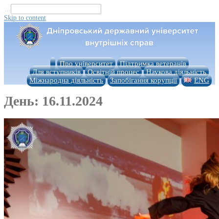
...
Skip to content
Про університет
Підтримка ветеранів
Для вступників
Освітній процес
Наукова діяльність
Міжнародна діяльність
Запобігання корупції
ENG
День:
16.11.2024