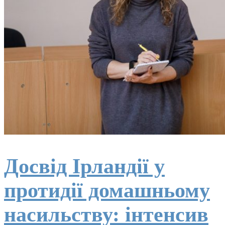
Досвід Ірландії у
протидії домашньому
насильству: інтенсив