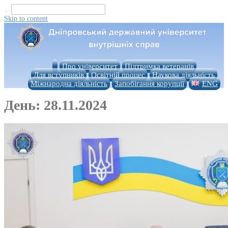
...
Skip to content
Про університет
Підтримка ветеранів
Для вступників
Освітній процес
Наукова діяльність
Міжнародна діяльність
Запобігання корупції
ENG
День:
28.11.2024