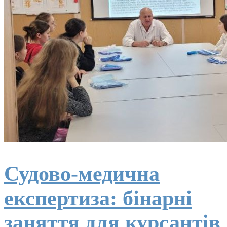
Судово-медична
експертиза: бінарні
заняття для курсантів