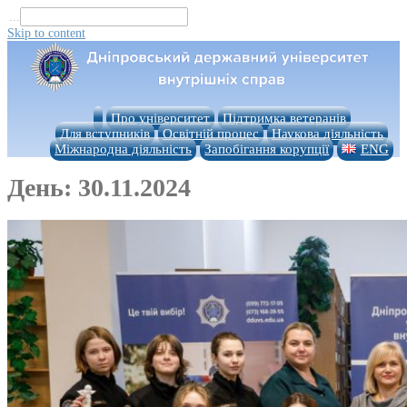
...
Skip to content
Про університет
Підтримка ветеранів
Для вступників
Освітній процес
Наукова діяльність
Міжнародна діяльність
Запобігання корупції
ENG
День:
30.11.2024