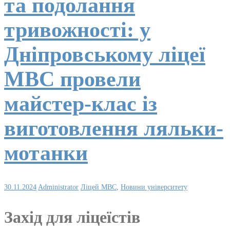
та подолання
тривожності: у
Дніпровському ліцеї
МВС провели
майстер-клас із
виготовлення ляльки-
мотанки
30.11.2024
Administrator
Ліцей МВС
,
Новини університету
Захід для ліцеїстів