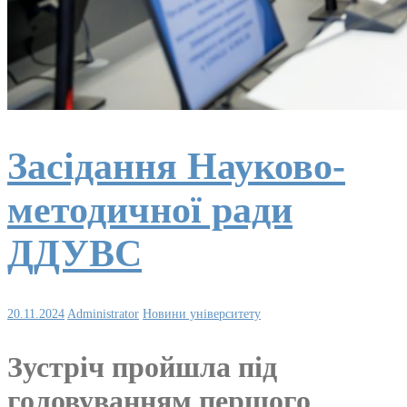
Засідання Науково-
методичної ради
ДДУВС
20.11.2024
Administrator
Новини університету
Зустріч пройшла під
головуванням першого