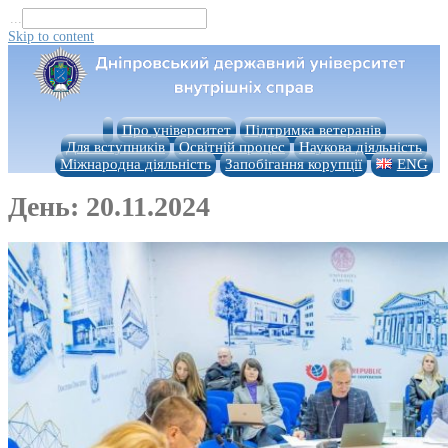
...
Skip to content
Про університет
Підтримка ветеранів
Для вступників
Освітній процес
Наукова діяльність
Міжнародна діяльність
Запобігання корупції
ENG
День:
20.11.2024