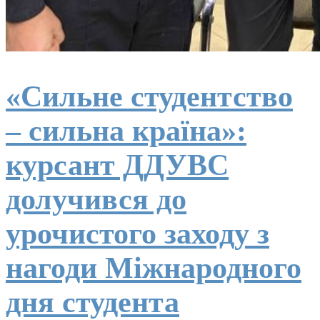
«Сильне студентство
– сильна країна»:
курсант ДДУВС
долучився до
урочистого заходу з
нагоди Міжнародного
дня студента