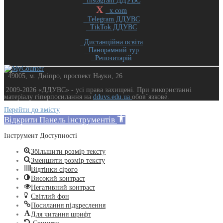
Instagram ДДУВС
X
x.com
Telegram ДДУВС
TikTok ДДУВС
Дистанційна освіта
Панорамний тур
Репозитарій
49005, м. Дніпро, проспект Науки, 26
2009-2026 «ДДУВС» - усi права захищенi. При використанні
матеріалу гіперпосилання на
dduvs.edu.ua
обов`язкове.
Перейти до вмісту
Відкрити Панель інструментів
Інструмент Доступності
Збільшити розмір тексту
Зменшити розмір тексту
Відтінки сірого
Високий контраст
Негативний контраст
Світлий фон
Посилання підкреслення
Для читання шрифт