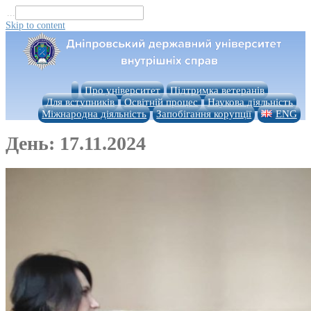
...
Skip to content
Про університет
Підтримка ветеранів
Для вступників
Освітній процес
Наукова діяльність
Міжнародна діяльність
Запобігання корупції
ENG
День:
17.11.2024