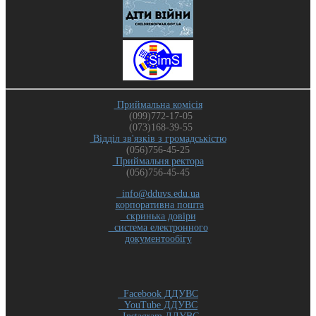
Приймальна комісія
(099)772-17-05
(073)168-39-55
Відділ зв'язків з громадськістю
(056)756-45-25
Приймальня ректора
(056)756-45-45
info@dduvs.edu.ua
корпоративна пошта
скринька довіри
система електронного
документообігу
Facebook ДДУВС
YouTube ДДУВС