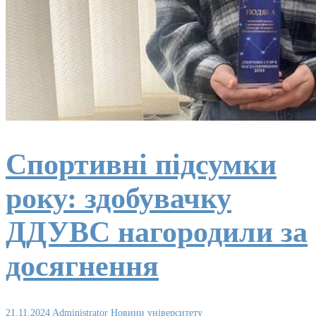
Спортивні підсумки
року: здобувачку
ДДУВС нагородили за
досягнення
21.11.2024
Administrator
Новини університету