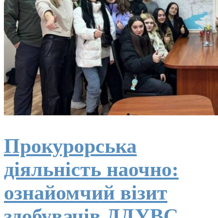
Прокурорська
діяльність наочно:
ознайомчий візит
здобувачів ДДУВС