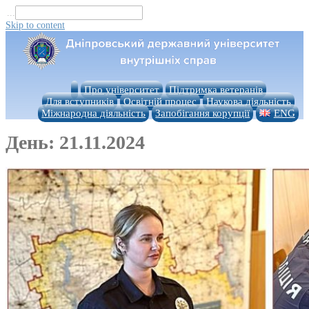
...
Skip to content
Про університет
Підтримка ветеранів
Для вступників
Освітній процес
Наукова діяльність
Міжнародна діяльність
Запобігання корупції
ENG
День:
21.11.2024