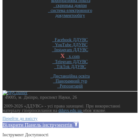
корпоративна пошта
скринька довіри
система електронного
документообігу
Facebook ДДУВС
YouTube ДДУВС
Instagram ДДУВС
X
x.com
Telegram ДДУВС
TikTok ДДУВС
Дистанційна освіта
Панорамний тур
Репозитарій
49005, м. Дніпро, проспект Науки, 26
2009-2026 «ДДУВС» - усi права захищенi. При використанні
матеріалу гіперпосилання на
dduvs.edu.ua
обов`язкове.
Перейти до вмісту
Відкрити Панель інструментів
Інструмент Доступності