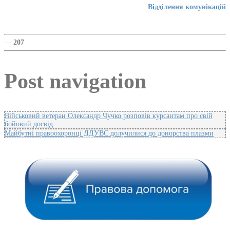
Відділення комунікацій
—
207
Post navigation
Військовий ветеран Олександр Чучко розповів курсантам про свій
бойовий досвід
Майбутні правоохоронці ДДУВС долучилися до донорства плазми