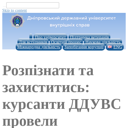
...
Skip to content
Про університет
Підтримка ветеранів
Для вступників
Освітній процес
Наукова діяльність
Міжнародна діяльність
Запобігання корупції
ENG
Розпізнати та
захиститись:
курсанти ДДУВС
провели