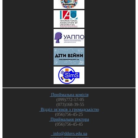
Приймальна комісія
(099)772-17-05
(073)168-39-55
Відділ зв'язків з громадськістю
(056)756-45-25
Приймальня ректора
(056)756-45-45
info@dduvs.edu.ua