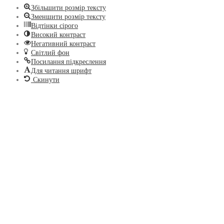
Збільшити розмір тексту
Зменшити розмір тексту
Відтінки сірого
Високий контраст
Негативний контраст
Світлий фон
Посилання підкреслення
Для читання шрифт
Скинути