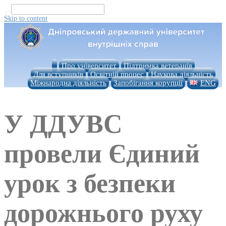
...
Skip to content
Про університет
Підтримка ветеранів
Для вступників
Освітній процес
Наукова діяльність
Міжнародна діяльність
Запобігання корупції
ENG
У ДДУВС
провели Єдиний
урок з безпеки
дорожнього руху