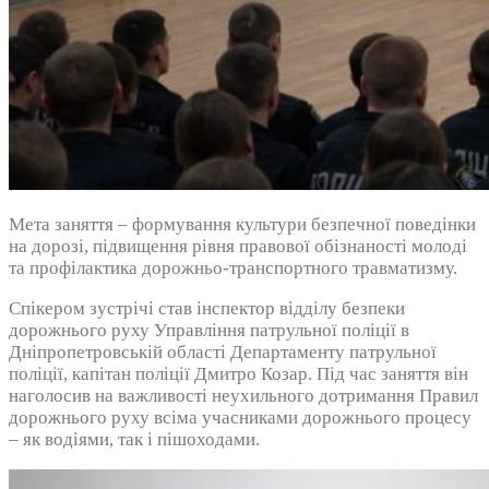
Мета заняття – формування культури безпечної поведінки
на дорозі, підвищення рівня правової обізнаності молоді
та профілактика дорожньо-транспортного травматизму.
Спікером зустрічі став інспектор відділу безпеки
дорожнього руху Управління патрульної поліції в
Дніпропетровській області Департаменту патрульної
поліції, капітан поліції Дмитро Козар. Під час заняття він
наголосив на важливості неухильного дотримання Правил
дорожнього руху всіма учасниками дорожнього процесу
– як водіями, так і пішоходами.