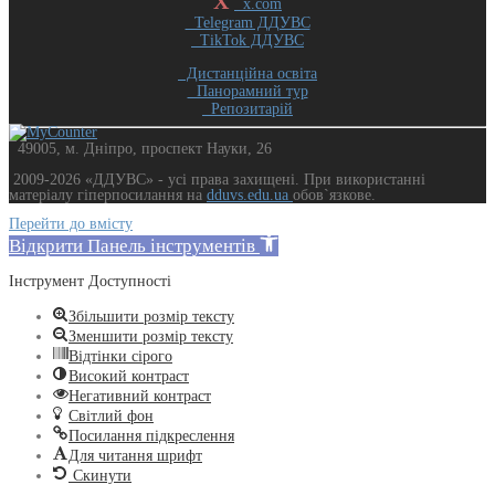
X
x.com
Telegram ДДУВС
TikTok ДДУВС
Дистанційна освіта
Панорамний тур
Репозитарій
49005, м. Дніпро, проспект Науки, 26
2009-2026 «ДДУВС» - усi права захищенi. При використанні
матеріалу гіперпосилання на
dduvs.edu.ua
обов`язкове.
Перейти до вмісту
Відкрити Панель інструментів
Інструмент Доступності
Збільшити розмір тексту
Зменшити розмір тексту
Відтінки сірого
Високий контраст
Негативний контраст
Світлий фон
Посилання підкреслення
Для читання шрифт
Скинути