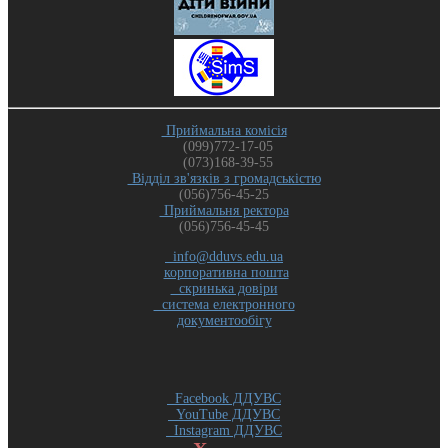
Приймальна комісія
(099)772-17-05
(073)168-39-55
Відділ зв'язків з громадськістю
(056)756-45-25
Приймальня ректора
(056)756-45-45
info@dduvs.edu.ua
корпоративна пошта
скринька довіри
система електронного
документообігу
Facebook ДДУВС
YouTube ДДУВС
Instagram ДДУВС