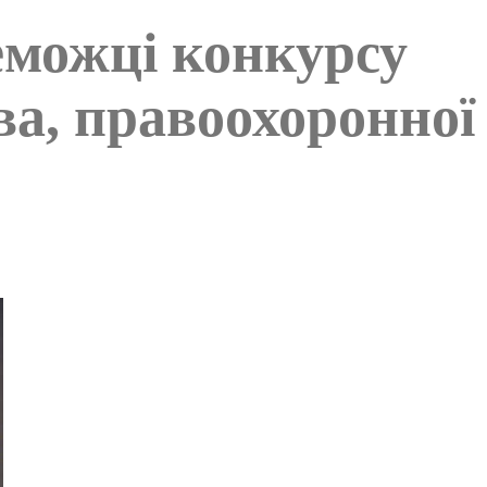
еможці конкурсу
ва, правоохоронної