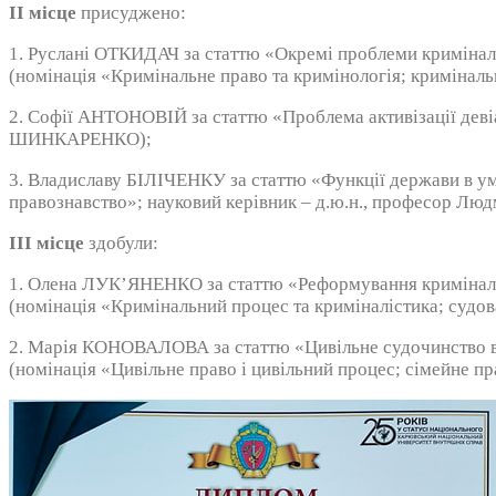
ІІ місце
присуджено:
1. Руслані ОТКИДАЧ за статтю «Окремі проблеми кримінально
(номінація «Кримінальне право та кримінологія; криміна
2. Софії АНТОНОВІЙ за статтю «Проблема активізації девіан
ШИНКАРЕНКО);
3. Владиславу БІЛІЧЕНКУ за статтю «Функції держави в умо
правознавство»; науковий керівник – д.ю.н., професор Л
ІІІ місце
здобули:
1. Олена ЛУК’ЯНЕНКО за статтю «Реформування кримінальн
(номінація «Кримінальний процес та криміналістика; судо
2. Марія КОНОВАЛОВА за статтю «Цивільне судочинство в с
(номінація «Цивільне право і цивільний процес; сімейне п