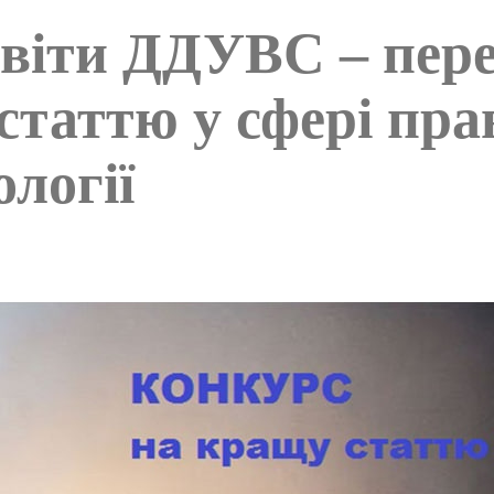
світи ДДУВС – пер
статтю у сфері пра
ології