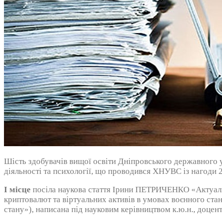
Шість здобувачів вищої освіти Дніпровського державного у
діяльності та психології, що проводився ХНУВС із нагоди 2
І місце
посіла наукова стаття Ірини ПЕТРИЧЕНКО «Актуальні
криптовалют та віртуальних активів в умовах воєнного ста
стану»), написана під науковим керівництвом к.ю.н., доце