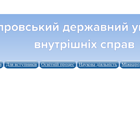
в
Для вступників
Освітній процес
Наукова діяльність
Міжнарод