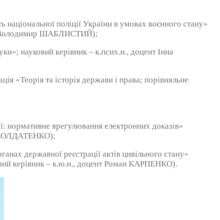
ь національної поліції України в умовах воєнного стану»
сор Володимир ШАБЛИСТИЙ);
ки»; науковий керівник – к.псих.н., доцент Інна
я «Теорія та історія держави і права; порівняльне
ї: нормативне врегулювання електронних доказів»
на СОЛДАТЕНКО);
анах державної реєстрації актів цивільного стану»
овий керівник – к.ю.н., доцент Роман КАРПЕНКО).