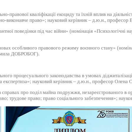
-правової кваліфікації екоциду та їхній вплив на діяльніст
льно-виконавче право»; науковий керівник – д.ю.н., профе
тної поведінки під час війни» (номінація «Психологічні нау
вах особливого правового режиму воєнного стану» (номінаці
юдмила ДОБРОБОГ).
ого процесуального законодавства в умовах діджиталізаці
ва експертиза»; науковий керівник – д.ю.н., професор Оле
правах про поділ майна подружжя, незареєстрованого в орг
раво; трудове право; право соціального забезпечення»; наук