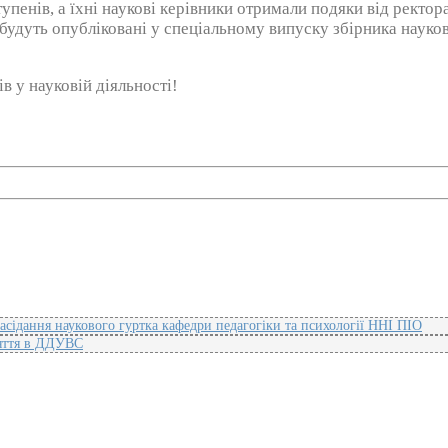
тупенів, а їхні наукові керівники отримали подяки від рек
будуть опубліковані у спеціальному випуску збірника науко
 у науковій діяльності!
асідання наукового гуртка кафедри педагогіки та психології ННІ ПІО
няття в ДДУВС