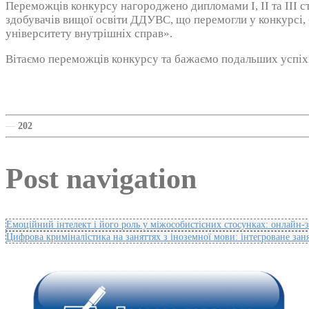
Переможців конкурсу нагороджено дипломами І, ІІ та ІІІ с
здобувачів вищої освіти ДДУВС, що перемогли у конкурсі, 
університету внутрішніх справ».
Вітаємо переможців конкурсу та бажаємо подальших успіхів
—
202
Post navigation
Емоційний інтелект і його роль у міжособистісних стосунках: онлайн-з
Цифрова криміналістика на заняттях з іноземної мови: інтегроване за