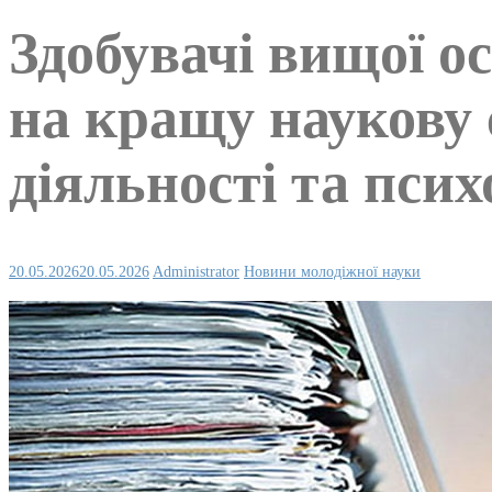
Здобувачі вищої о
на кращу наукову 
діяльності та псих
20.05.2026
20.05.2026
Administrator
Новини молодіжної науки