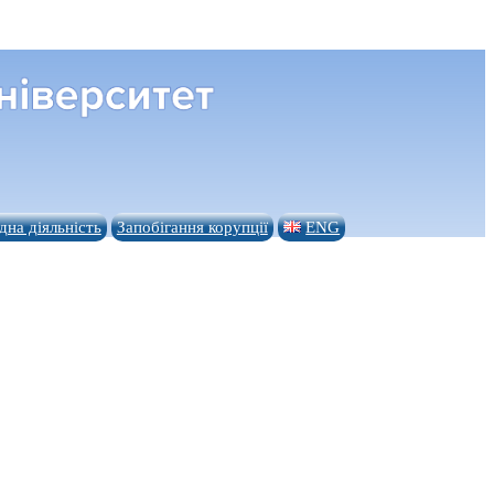
на діяльність
Запобігання корупції
ENG