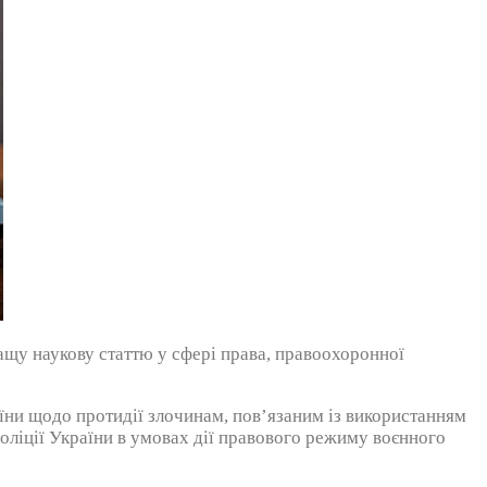
ащу наукову статтю у сфері права, правоохоронної
їни щодо протидії злочинам, пов’язаним із використанням
поліції України в умовах дії правового режиму воєнного