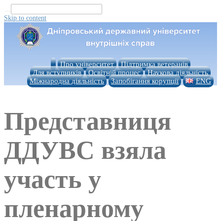
...
Skip to content
Про університет
Підтримка ветеранів
Для вступників
Освітній процес
Наукова діяльність
Міжнародна діяльність
Запобігання корупції
ENG
Представниця
ДДУВС взяла
участь у
пленарному