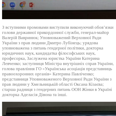
З вступними промовами виступили виконуючий обов’язки
голови державної прикордонної служби, генерал-майор
Валерій Вавринюк; Уповноважений Верховної Ради
України з прав людини Дмитро Лубінець; урядова
уповноважена з питань гендерної політики, докторка
юридичних наук, кандидатка філософських наук,
професорка, Заслужена юристка України Катерина
Левченко; заступниця Міністра внутрішніх справ України,
голова правління ГО «Українська асоціація представниць
правоохоронних органів» Катерина Павліченко;
представниця Уповноваженого Верховної Ради України з
прав людини у Хмельницькій області Оксана Кізаєва;
старша радниця з гендерних питань ООН Жінки в Україні
докторка Аделасія Дівона та інші.