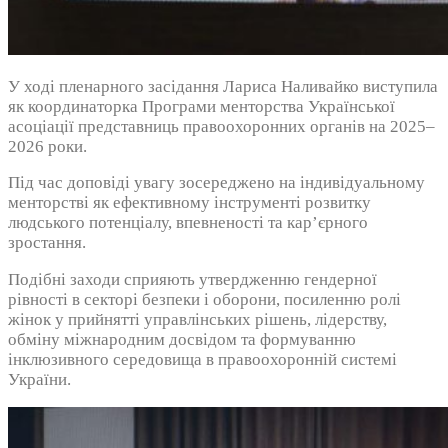
У ході пленарного засідання Лариса Наливайко виступила
як координаторка Програми менторства Української
асоціації представниць правоохоронних органів на 2025–
2026 роки.
Під час доповіді увагу зосереджено на індивідуальному
менторстві як ефективному інструменті розвитку
людського потенціалу, впевненості та кар’єрного
зростання.
Подібні заходи сприяють утвердженню гендерної
рівності в секторі безпеки і оборони, посиленню ролі
жінок у прийнятті управлінських рішень, лідерству,
обміну міжнародним досвідом та формуванню
інклюзивного середовища в правоохоронній системі
України.