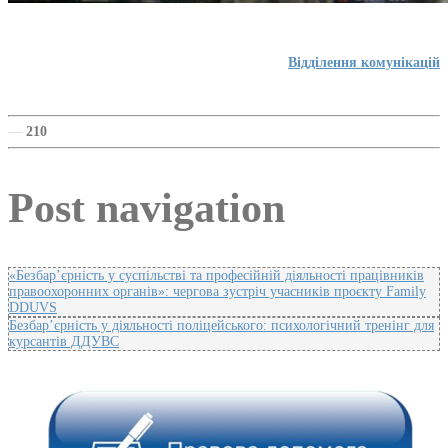
Відділення комунікацій
—
210
Post navigation
«Безбар’єрність у суспільстві та професійній діяльності працівників
правоохоронних органів»: чергова зустріч учасників проєкту Family
DDUVS
Безбар’єрність у діяльності поліцейського: психологічний тренінг для
курсантів ДДУВС