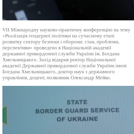
VIІ Міжнародну науково-практичну конференцію на тему
«Реалізація гендерної політики на сучасному етапі
розвитку сектору безпеки і оборони: стан, проблеми,
перспективи» проведено в Національній академії
державної прикордонної служби України ім. Богдана
Хмельницького. Захід відкрив ректор Національної
академії Державної прикордонної служби України імені
Богдана Хмельницького, доктор наук з державного
управління, доцент, полковник Олександр Мейко.