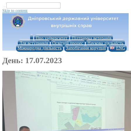
...
Skip to content
Про університет
Підтримка ветеранів
Для вступників
Освітній процес
Наукова діяльність
Міжнародна діяльність
Запобігання корупції
ENG
День:
17.07.2023