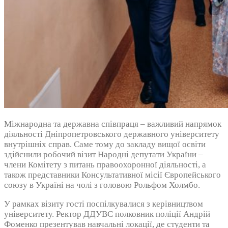
Міжнародна та державна співпраця – важливий напрямок
діяльності Дніпропетровського державного університету
внутрішніх справ. Саме тому до закладу вищої освіти
здійснили робочий візит Народні депутати України –
члени Комітету з питань правоохоронної діяльності, а
також представники Консультативної місії Європейського
союзу в Україні на чолі з головою Рольфом Холмбо.
У рамках візиту гості поспілкувалися з керівництвом
університету. Ректор ДДУВС полковник поліції Андрій
Фоменко презентував навчальні локації, де студенти та