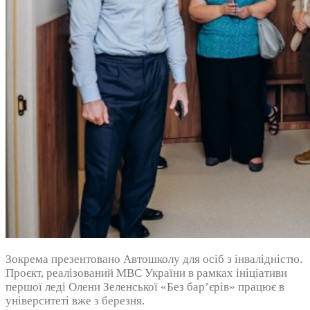
Зокрема презентовано Автошколу для осіб з інвалідністю.
Проєкт, реалізований МВС України в рамках ініціативи
першої леді Олени Зеленської «Без бар’єрів» працює в
університеті вже з березня.