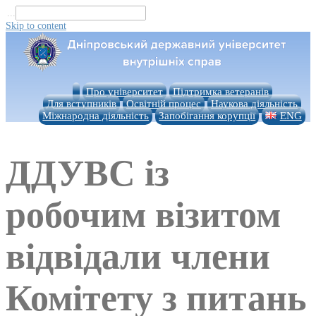
...
Skip to content
Про університет
Підтримка ветеранів
Для вступників
Освітній процес
Наукова діяльність
Міжнародна діяльність
Запобігання корупції
ENG
ДДУВС із
робочим візитом
відвідали члени
Комітету з питань