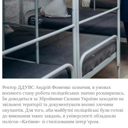
Ректор ДДУВС Андрій Фоменко зазначив, в умовах
воєнного стану робота поліцейських значно розширилась.
Їм доводиться за Збройними Силами України заходити на
звільнені території та документувати воєнні злочини
окупантів. Для того, аби майбутні поліцейські були готові
до виконання таких завдань, в університеті обладнали
полігон «Катівня» зі стилізованим інтер’єром.