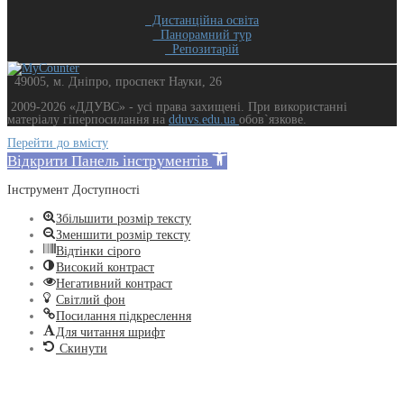
Дистанційна освіта
Панорамний тур
Репозитарій
49005, м. Дніпро, проспект Науки, 26
2009-2026 «ДДУВС» - усi права захищенi. При використанні
матеріалу гіперпосилання на
dduvs.edu.ua
обов`язкове.
Перейти до вмісту
Відкрити Панель інструментів
Інструмент Доступності
Збільшити розмір тексту
Зменшити розмір тексту
Відтінки сірого
Високий контраст
Негативний контраст
Світлий фон
Посилання підкреслення
Для читання шрифт
Скинути