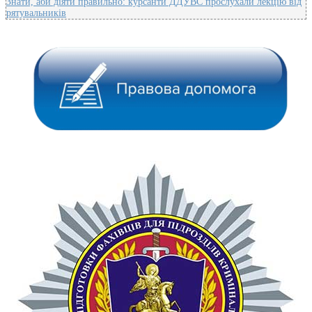
Знати, аби діяти правильно: курсанти ДДУВС прослухали лекцію від
рятувальників