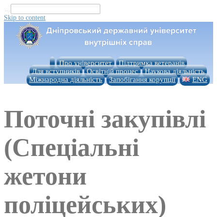
...
Skip to content
Про університет
Підтримка ветеранів
Для вступників
Освітній процес
Наукова діяльність
Міжнародна діяльність
Запобігання корупції
ENG
Поточні закупівлі
(Спеціальні
жетони
поліцейських)