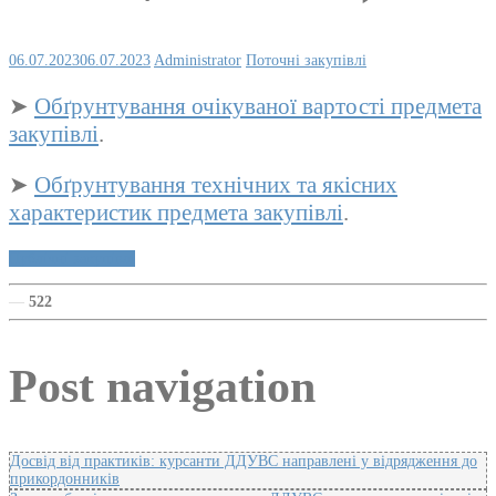
06.07.2023
06.07.2023
Administrator
Поточні закупівлі
➤
Обґрунтування очікуваної вартості предмета
закупівлі
.
➤
Обґрунтування технічних та якісних
характеристик предмета закупівлі
.
Публічні закупівлі
—
522
Post navigation
Досвід від практиків: курсанти ДДУВС направлені у відрядження до
прикордонників