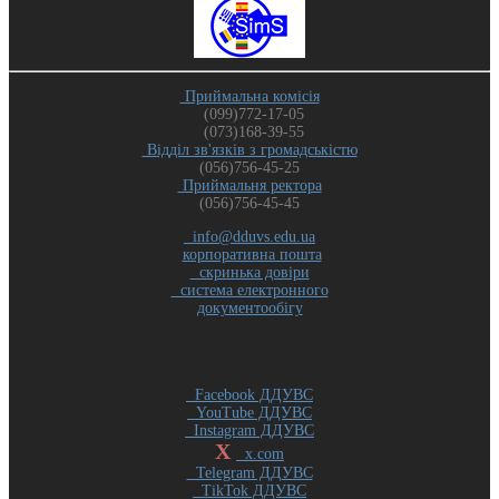
Приймальна комісія
(099)772-17-05
(073)168-39-55
Відділ зв'язків з громадськістю
(056)756-45-25
Приймальня ректора
(056)756-45-45
info@dduvs.edu.ua
корпоративна пошта
скринька довіри
система електронного
документообігу
Facebook ДДУВС
YouTube ДДУВС
Instagram ДДУВС
X
x.com
Telegram ДДУВС
TikTok ДДУВС