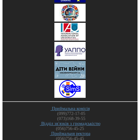
Приймальна комісія
(099)772-17-05
(073)168-39-55
Відділ зв'язків з громадськістю
(056)756-45-25
Приймальня ректора
(056)756-45-45