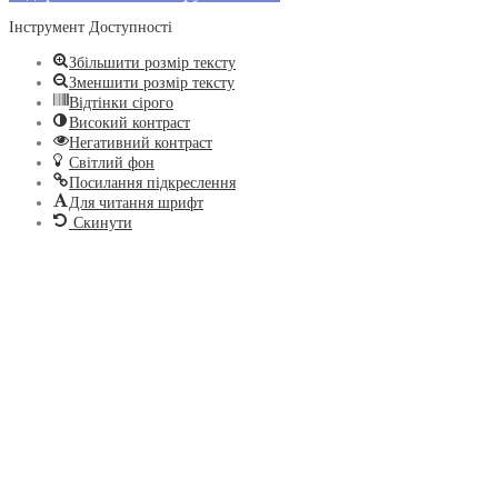
Інструмент Доступності
Збільшити розмір тексту
Зменшити розмір тексту
Відтінки сірого
Високий контраст
Негативний контраст
Світлий фон
Посилання підкреслення
Для читання шрифт
Скинути