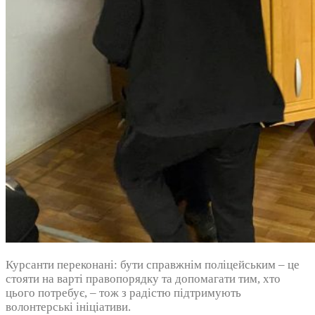
Курсанти переконані: бути справжнім поліцейським – це
стояти на варті правопорядку та допомагати тим, хто
цього потребує, – тож з радістю підтримують
волонтерські ініціативи.