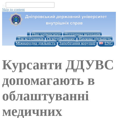
...
Skip to content
Про університет
Підтримка ветеранів
Для вступників
Освітній процес
Наукова діяльність
Міжнародна діяльність
Запобігання корупції
ENG
Курсанти ДДУВС
допомагають в
облаштуванні
медичних