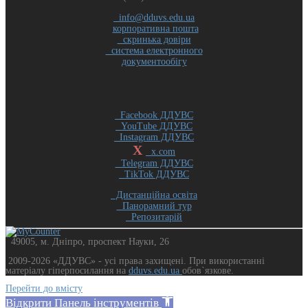
info@dduvs.edu.ua
корпоративна пошта
скринька довіри
система електронного
документообігу
Facebook ДДУВС
YouTube ДДУВС
Instagram ДДУВС
X
x.com
Telegram ДДУВС
TikTok ДДУВС
Дистанційна освіта
Панорамний тур
Репозитарій
49005, м. Дніпро, проспект Науки, 26
2009-2026 «ДДУВС» - усi права захищенi. При використанні
матеріалу гіперпосилання на
dduvs.edu.ua
обов`язкове.
Перейти до вмісту
Відкрити Панель інструментів