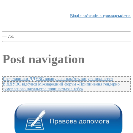
Відділ зв’язків з громадськістю
—
751
Post navigation
Представники ДДУВС вшанували пам’ять випускника-героя
В ДДУВС відбувся Міжнародний форум «Припинення гендерно
зумовленого насильства починається з тебе»