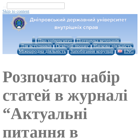
...
Skip to content
Про університет
Підтримка ветеранів
Для вступників
Освітній процес
Наукова діяльність
Міжнародна діяльність
Запобігання корупції
ENG
Розпочато набір
статей в журналі
“Актуальні
питання в