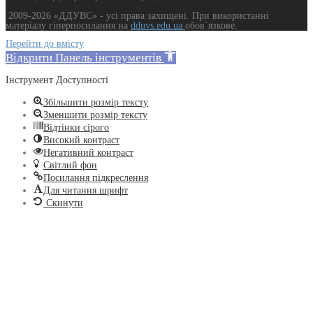
2009-2026 «ДДУВС» - усi права захищенi. При використанні
матеріалу гіперпосилання на
dduvs.edu.ua
обов`язкове.
Перейти до вмісту
Відкрити Панель інструментів
Інструмент Доступності
Збільшити розмір тексту
Зменшити розмір тексту
Відтінки сірого
Високий контраст
Негативний контраст
Світлий фон
Посилання підкреслення
Для читання шрифт
Скинути