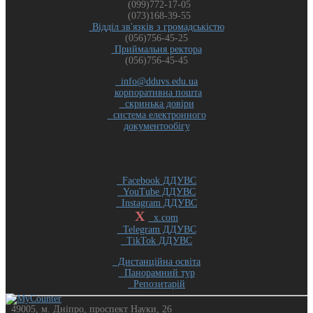
(099)772-17-05
(073)168-39-55
Відділ зв'язків з громадськістю
(056)756-45-25
Приймальня ректора
(056)756-45-45
info@dduvs.edu.ua
корпоративна пошта
скринька довіри
система електронного
документообігу
Facebook ДДУВС
YouTube ДДУВС
Instagram ДДУВС
X
x.com
Telegram ДДУВС
TikTok ДДУВС
Дистанційна освіта
Панорамний тур
Репозитарій
49005, м. Дніпро, проспект Науки, 26