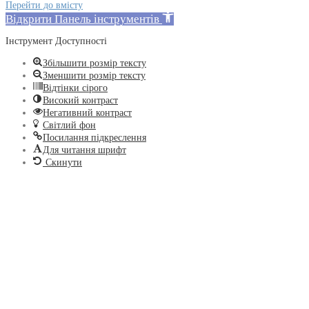
Перейти до вмісту
Відкрити Панель інструментів
Інструмент Доступності
Збільшити розмір тексту
Зменшити розмір тексту
Відтінки сірого
Високий контраст
Негативний контраст
Світлий фон
Посилання підкреслення
Для читання шрифт
Скинути