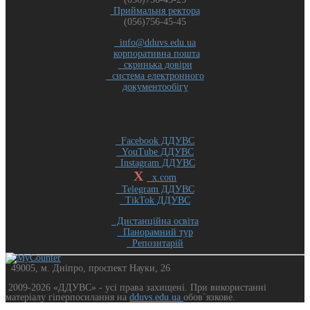
Приймальня ректора
(056)756-45-45
info@dduvs.edu.ua
корпоративна пошта
скринька довіри
система електронного
документообігу
Facebook ДДУВС
YouTube ДДУВС
Instagram ДДУВС
X
x.com
Telegram ДДУВС
TikTok ДДУВС
Дистанційна освіта
Панорамний тур
Репозитарій
49005, м. Дніпро, проспект Науки, 26
2009-2026 «ДДУВС» - усi права захищенi. При використанні
матеріалу гіперпосилання на
dduvs.edu.ua
обов`язкове.