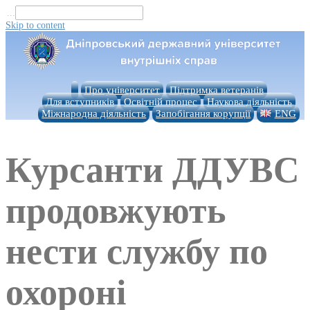
...
Skip to content
Про університет
Підтримка ветеранів
Для вступників
Освітній процес
Наукова діяльність
Міжнародна діяльність
Запобігання корупції
ENG
Курсанти ДДУВС
продовжують
нести службу по
охороні