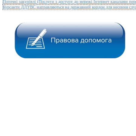
Поточні закупівлі (Послуги з доступу до мережі Інтернет каналами пер
Курсанти ДДУВС направляються на державний кордон для несення сл