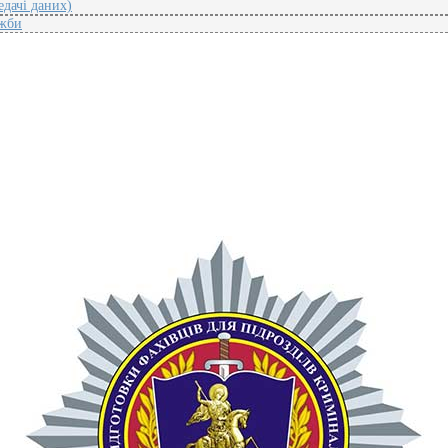
едачі даних)
ужби