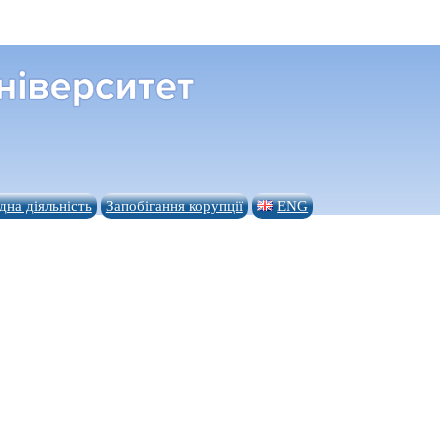
на діяльність
Запобігання корупції
ENG