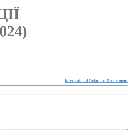
ІЇ
024)
International Relations Department