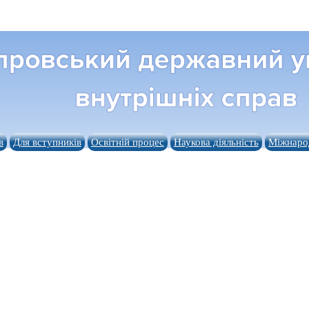
в
Для вступників
Освітній процес
Наукова діяльність
Міжнарод