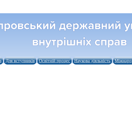
в
Для вступників
Освітній процес
Наукова діяльність
Міжнарод