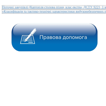
Поточні закупівлі (Картопля столова пізня, клас екстра, ДСТУ 9221, 1 к
«Класифікація та тактико-технічні характеристики вибухонебезпечних 