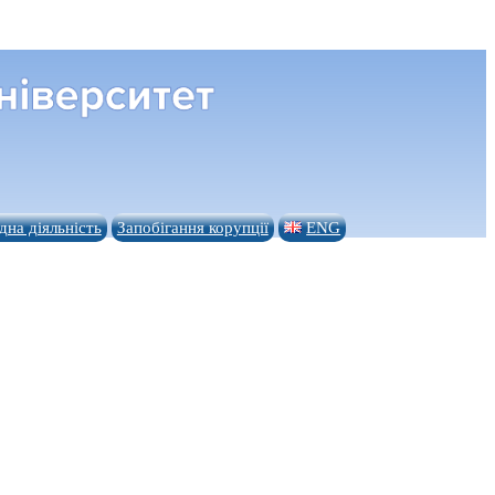
на діяльність
Запобігання корупції
ENG