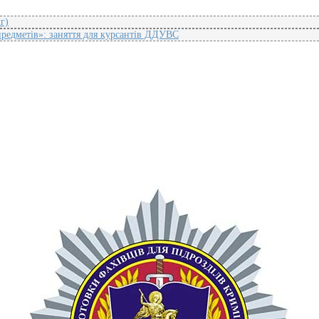
г)
предметів»: заняття для курсантів ДДУВС