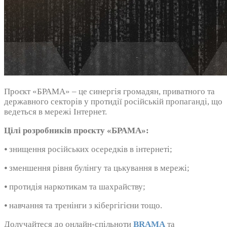
Проєкт «БРАМА» – це синергія громадян, приватного та
державного секторів у протидії російській пропаганді, що
ведеться в мережі Інтернет.
Цілі розробників проєкту «БРАМА»:
⦁ знищення російських осередків в інтернеті;
⦁ зменшення рівня булінгу та цькування в мережі;
⦁ протидія наркотикам та шахрайству;
⦁ навчання та тренінги з кібергігієни тощо.
Долучайтеся до онлайн-спільноти
BRAMA
та