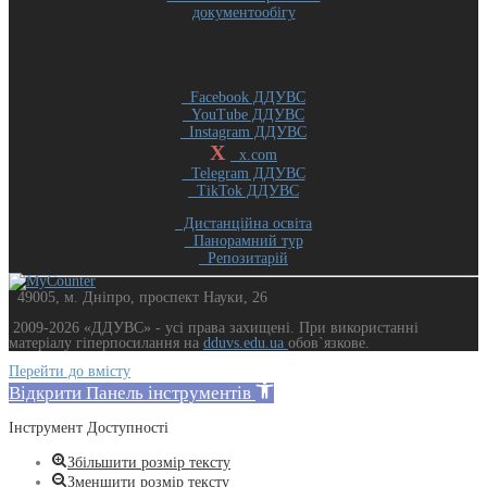
документообігу
Facebook ДДУВС
YouTube ДДУВС
Instagram ДДУВС
X
x.com
Telegram ДДУВС
TikTok ДДУВС
Дистанційна освіта
Панорамний тур
Репозитарій
49005, м. Дніпро, проспект Науки, 26
2009-2026 «ДДУВС» - усi права захищенi. При використанні
матеріалу гіперпосилання на
dduvs.edu.ua
обов`язкове.
Перейти до вмісту
Відкрити Панель інструментів
Інструмент Доступності
Збільшити розмір тексту
Зменшити розмір тексту