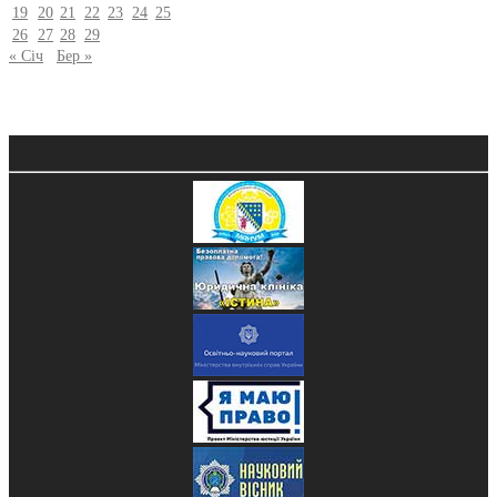
19
20
21
22
23
24
25
26
27
28
29
« Січ
Бер »