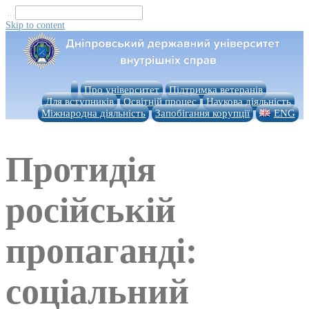
...
Skip to content
Про університет
Підтримка ветеранів
Для вступників
Освітній процес
Наукова діяльність
Міжнародна діяльність
Запобігання корупції
ENG
Протидія
російській
пропаганді:
соціальний