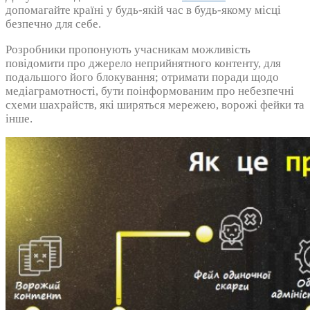
допомагайте країні у будь-якій час в будь-якому місці
безпечно для себе.
Розробники пропонують учасникам можливість
повідомити про джерело неприйнятного контенту, для
подальшого його блокування; отримати поради щодо
медіаграмотності, бути поінформованим про небезпечні
схеми шахрайств, які ширяться мережею, ворожі фейки та
інше.