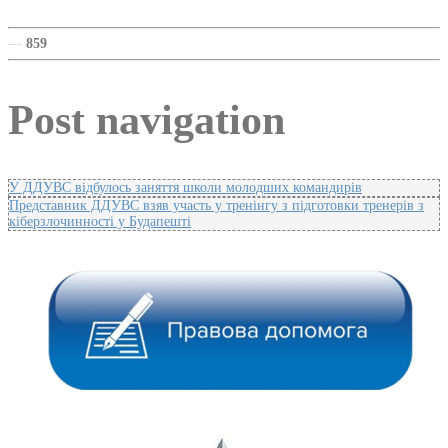
—
859
Post navigation
У ДДУВС відбулось заняття школи молодших командирів
Представник ДДУВС взяв участь у тренінгу з підготовки тренерів з
кіберзлочинності у Будапешті