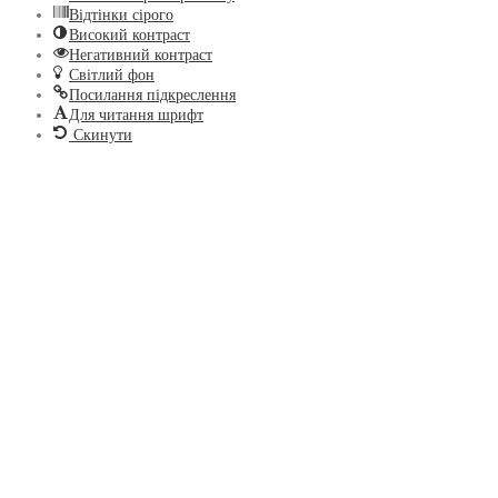
Відтінки сірого
Високий контраст
Негативний контраст
Світлий фон
Посилання підкреслення
Для читання шрифт
Скинути