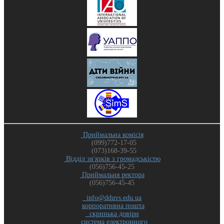
Приймальна комісія
(099)772-17-05
(073)168-39-55
Відділ зв'язків з громадськістю
(056)756-45-25
Приймальня ректора
(056)756-45-45
info@dduvs.edu.ua
корпоративна пошта
скринька довіри
система електронного