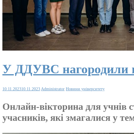
У ДДУВС нагородили п
10.11.2023
10.11.2023
Administrator
Новини університету
Онлайн-вікторина для учнів с
учасників, які змагалися у те