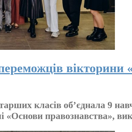
ереможців вікторини «
тарших класів об’єднала 9 нав
мі «Основи правознавства», ви