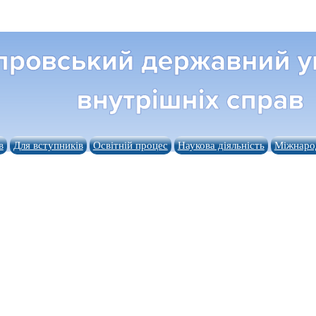
в
Для вступників
Освітній процес
Наукова діяльність
Міжнарод