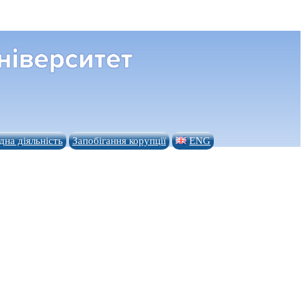
на діяльність
Запобігання корупції
ENG