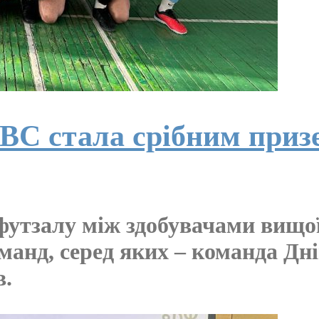
ВС стала срібним приз
 футзалу між здобувачами вищої
оманд, серед яких – команда Д
в.