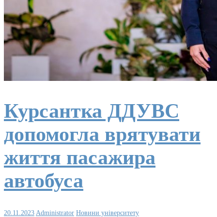
Курсантка ДДУВС
допомогла врятувати
життя пасажира
автобуса
20.11.2023
Administrator
Новини університету