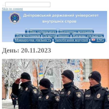
...
Skip to content
Про університет
Підтримка ветеранів
Для вступників
Освітній процес
Наукова діяльність
Міжнародна діяльність
Запобігання корупції
ENG
День:
20.11.2023