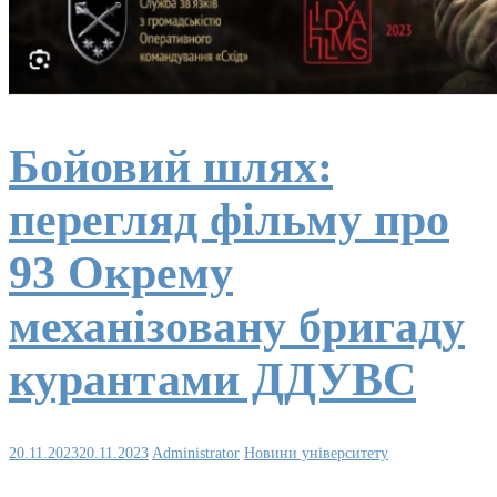
Бойовий шлях:
перегляд фільму про
93 Окрему
механізовану бригаду
курантами ДДУВС
20.11.2023
20.11.2023
Administrator
Новини університету