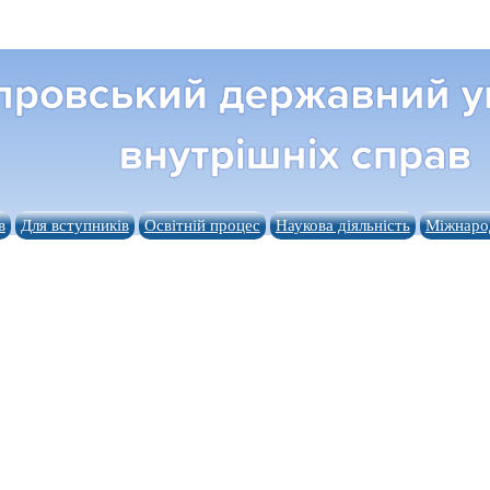
в
Для вступників
Освітній процес
Наукова діяльність
Міжнарод