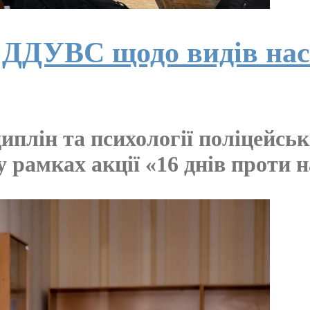
в ДДУВС щодо видів на
иплін та психології поліцейсь
 рамках акції «16 днів проти 