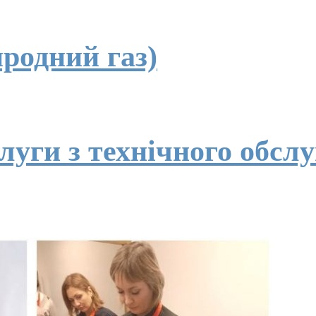
иродний газ)
слуги з технічного обсл