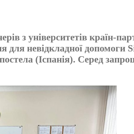
ерів з університетів країн-па
я для невідкладної допомоги S
постела (Іспанія). Серед запр