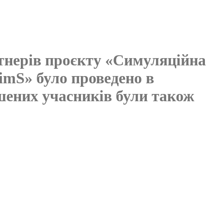
ртнерів проєкту «Симуляційна
imS» було проведено в
ошених учасників були також