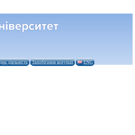
на діяльність
Запобігання корупції
ENG