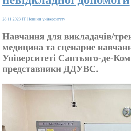
28.11.2023
IT
Новини університету
Навчання для викладачів/трен
медицина та сценарне навчанн
Університеті Сантьяго-де-Ком
представники ДДУВС.