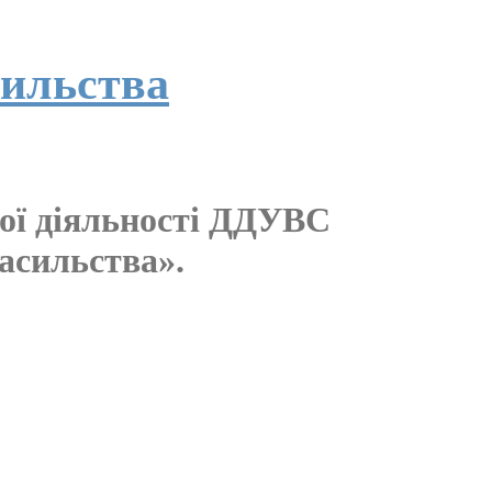
сильства
кої діяльності ДДУВС
насильства».