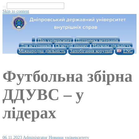
...
Skip to content
Про університет
Підтримка ветеранів
Для вступників
Освітній процес
Наукова діяльність
Міжнародна діяльність
Запобігання корупції
ENG
Футбольна збірна
ДДУВС – у
лідерах
06.11.2023
Administrator
Новини університету