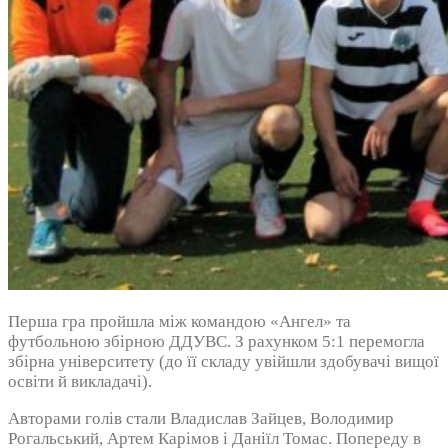
Перша гра пройшла між командою «Ангел» та
футбольною збірною ДДУВС. З рахунком 5:1 перемогла
збірна університету (до її складу увійшли здобувачі вищої
освіти й викладачі).
Авторами голів стали Владислав Зайцев, Володимир
Рогальський, Артем Карімов і Даніїл Томас. Попереду в