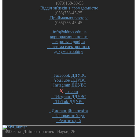
(073)168-39-55
Відділ зв'язків з громадськістю
(056)756-45-25
Приймальня ректора
(056)756-45-45
info@dduvs.edu.ua
корпоративна пошта
скринька довіри
система електронного
документообігу
Facebook ДДУВС
YouTube ДДУВС
Instagram ДДУВС
X
x.com
Telegram ДДУВС
TikTok ДДУВС
Дистанційна освіта
Панорамний тур
Репозитарій
49005, м. Дніпро, проспект Науки, 26