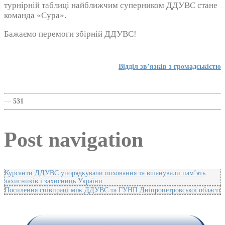
турнірній таблиці найближчим суперником ДДУВС стане
команда «Сура».
Бажаємо перемоги збірній ДДУВС!
Відділ зв’язків з громадськістю
—
531
Post navigation
Курсанти ДДУВС упорядкували поховання та вшанували пам’ять
захисників і захисниць України
Посилення співпраці між ДДУВС та ГУНП Дніпропетровської області