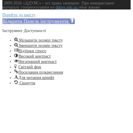
2009-2026 «ДДУВС» - усi права захищенi. При використанні
матеріалу гіперпосилання на
dduvs.edu.ua
обов`язкове.
Перейти до вмісту
Відкрити Панель інструментів
Інструмент Доступності
Збільшити розмір тексту
Зменшити розмір тексту
Відтінки сірого
Високий контраст
Негативний контраст
Світлий фон
Посилання підкреслення
Для читання шрифт
Скинути