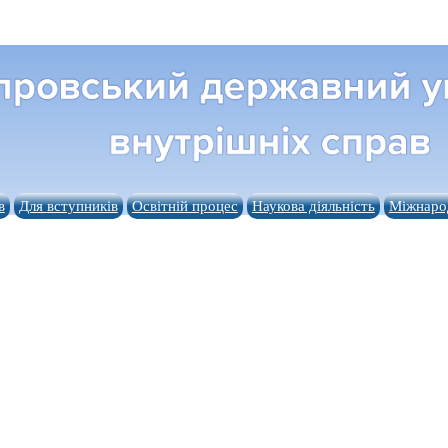
в
Для вступників
Освітній процес
Наукова діяльність
Міжнарод