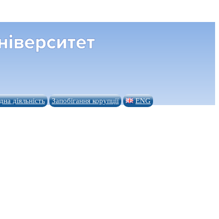
на діяльність
Запобігання корупції
ENG