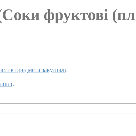
(Соки фруктові (пло
истик предмета закупівлі
.
півлі
.