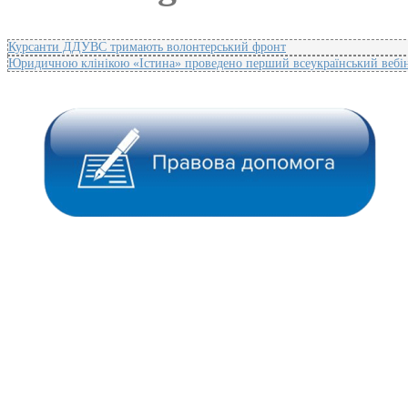
Курсанти ДДУВС тримають волонтерський фронт
Юридичною клінікою «Істина» проведено перший всеукраїнський вебін