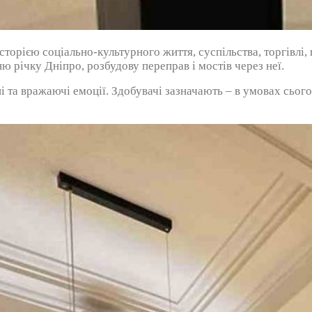
історією соціально-культурного життя, суспільства, торгівл
ю річку Дніпро, розбудову переправ і мостів через неї.
 та вражаючі емоції. Здобувачі зазначають – в умовах сього