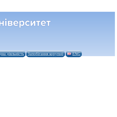
на діяльність
Запобігання корупції
ENG