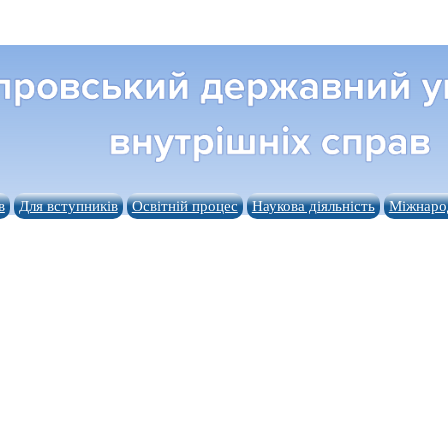
в
Для вступників
Освітній процес
Наукова діяльність
Міжнарод