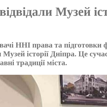
двідали Музей іст
вачі ННІ права та підготовки ф
и Музей історії Дніпра. Це суч
авні традиції міста.