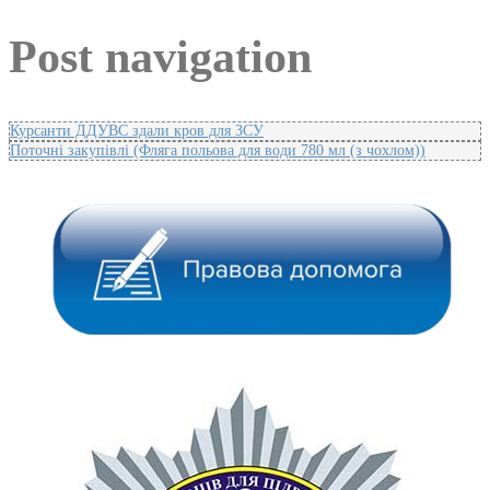
Post navigation
Курсанти ДДУВС здали кров для ЗСУ
Поточні закупівлі (Фляга польова для води 780 мл (з чохлом))