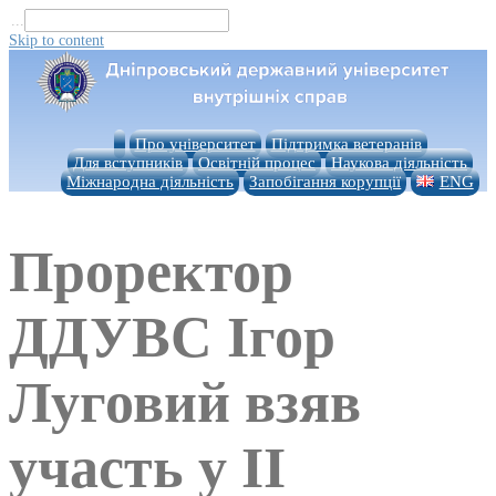
...
Skip to content
Про університет
Підтримка ветеранів
Для вступників
Освітній процес
Наукова діяльність
Міжнародна діяльність
Запобігання корупції
ENG
Проректор
ДДУВС Ігор
Луговий взяв
участь у ІІ