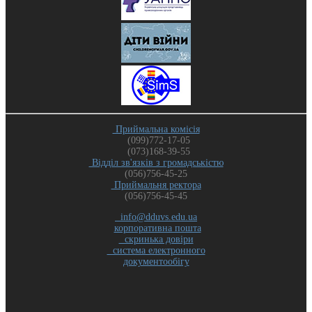
Приймальна комісія
(099)772-17-05
(073)168-39-55
Відділ зв'язків з громадськістю
(056)756-45-25
Приймальня ректора
(056)756-45-45
info@dduvs.edu.ua
корпоративна пошта
скринька довіри
система електронного
документообігу