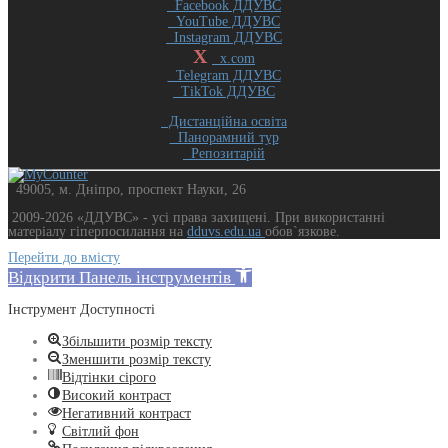
Facebook ДДУВС
YouTube ДДУВС
Instagram ДДУВС
X
x.com
Telegram ДДУВС
TikTok ДДУВС
Дистанційна освіта
Панорамний тур
Репозитарій
49005, м. Дніпро, проспект Науки, 26
2009-2026 «ДДУВС» - усi права захищенi. При використанні
матеріалу гіперпосилання на
dduvs.edu.ua
обов`язкове.
Перейти до вмісту
Відкрити Панель інструментів
Інструмент Доступності
Збільшити розмір тексту
Зменшити розмір тексту
Відтінки сірого
Високий контраст
Негативний контраст
Світлий фон