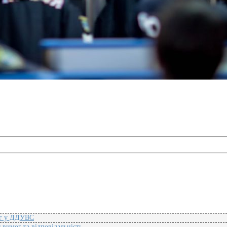
нг у ДДУВС
 вимог та відповідальність