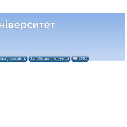
на діяльність
Запобігання корупції
ENG