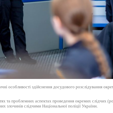
стичні особливості здійснення досудового розслідування ок
тях та проблемних аспектах проведення окремих слідчих (ро
их злочинів слідчими Національної поліції України.