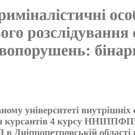
риміналістичні осо
вого розслідування
опорушень: бінарн
ному університеті внутрішніх 
ля курсантів 4 курсу ННІППФП
в Дніпропетровській області 