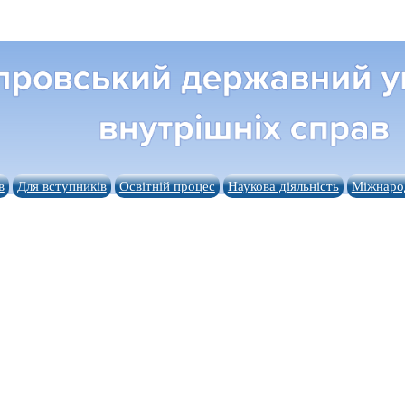
в
Для вступників
Освітній процес
Наукова діяльність
Міжнарод