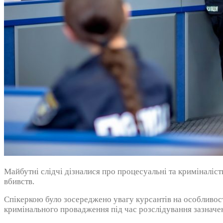
Майбутні слідчі дізналися про процесуальні та криміналі
вбивств.
Спікеркою було зосереджено увагу курсантів на особливос
кримінального провадження під час розслідування зазначен