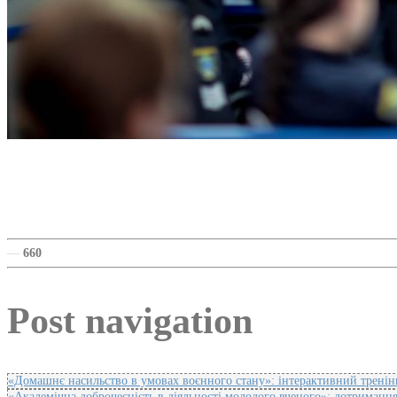
—
660
Post navigation
«Домашнє насильство в умовах воєнного стану»: інтерактивний трені
«Академічна доброчесність в діяльності молодого вченого»: дотримання