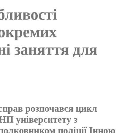
бливості
 окремих
і заняття для
справ розпочався цикл
НП університету з
полковником поліції Інною