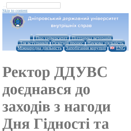
...
Skip to content
Про університет
Підтримка ветеранів
Для вступників
Освітній процес
Наукова діяльність
Міжнародна діяльність
Запобігання корупції
ENG
Ректор ДДУВС
доєднався до
заходів з нагоди
Дня Гідності та