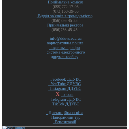
Приймальна комісія
(099)772-17-05
(073)168-39-55
Відділ зв'язків з громадськістю
(056)756-45-25
Приймальня ректора
(056)756-45-45
info@dduvs.edu.ua
корпоративна пошта
скринька довіри
система електронного
документообігу
Facebook ДДУВС
YouTube ДДУВС
Instagram ДДУВС
X
x.com
Telegram ДДУВС
TikTok ДДУВС
Дистанційна освіта
Панорамний тур
Репозитарій