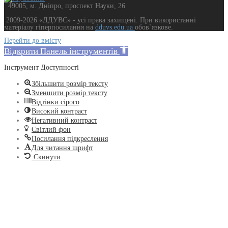
49005, м. Дніпро, проспект Науки, 26
2009-2026 «ДДУВС» - усi права захищенi. При використанні
матеріалу гіперпосилання на
dduvs.edu.ua
обов`язкове.
Перейти до вмісту
Відкрити Панель інструментів
Інструмент Доступності
Збільшити розмір тексту
Зменшити розмір тексту
Відтінки сірого
Високий контраст
Негативний контраст
Світлий фон
Посилання підкреслення
Для читання шрифт
Скинути