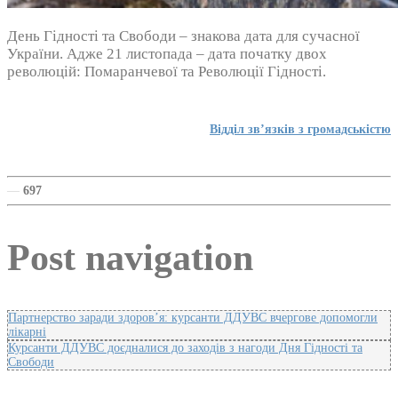
День Гідності та Свободи – знакова дата для сучасної
України. Адже 21 листопада – дата початку двох
революцій: Помаранчевої та Революції Гідності.
Відділ зв’язків з громадськістю
—
697
Post navigation
Партнерство заради здоров’я: курсанти ДДУВС вчергове допомогли
лікарні
Курсанти ДДУВС доєдналися до заходів з нагоди Дня Гідності та
Свободи