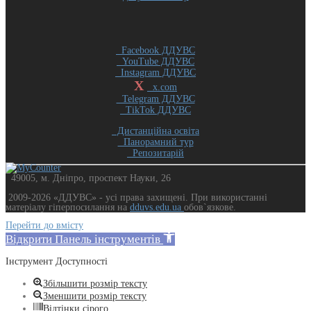
Facebook ДДУВС
YouTube ДДУВС
Instagram ДДУВС
X
x.com
Telegram ДДУВС
TikTok ДДУВС
Дистанційна освіта
Панорамний тур
Репозитарій
49005, м. Дніпро, проспект Науки, 26
2009-2026 «ДДУВС» - усi права захищенi. При використанні
матеріалу гіперпосилання на
dduvs.edu.ua
обов`язкове.
Перейти до вмісту
Відкрити Панель інструментів
Інструмент Доступності
Збільшити розмір тексту
Зменшити розмір тексту
Відтінки сірого