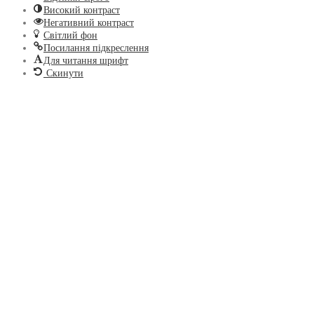
Високий контраст
Негативний контраст
Світлий фон
Посилання підкреслення
Для читання шрифт
Скинути