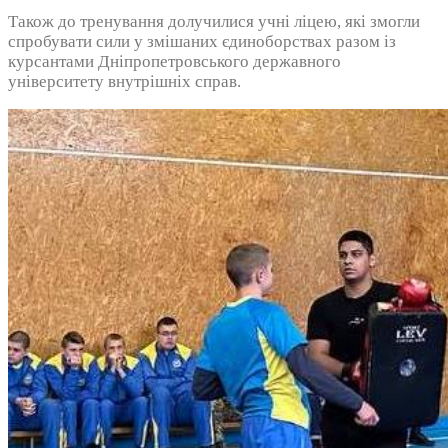
Також до тренування долучилися учні ліцею, які змогли
спробувати сили у змішаних єдиноборствах разом із
курсантами Дніпропетровського державного
університету внутрішніх справ.