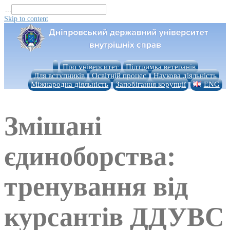
...
Skip to content
Про університет
Підтримка ветеранів
Для вступників
Освітній процес
Наукова діяльність
Міжнародна діяльність
Запобігання корупції
ENG
Змішані
єдиноборства:
тренування від
курсантів ДДУВС