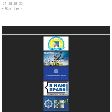
27
28
29
30
« Жов
Гру »