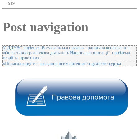
—
519
Post navigation
У ДДУВС відбулася Всеукраїнська науково-практична конференція
«Оперативно-розшукова діяльність Національної поліції: проблеми
теорії та практики».
«Ні насильству!» – засідання психологічного наукового гуртка