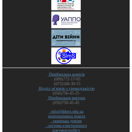
Приймальна комісія
(099)772-17-05
(073)168-39-55
Відділ зв'язків з громадськістю
(056)756-45-25
Приймальня ректора
(056)756-45-45
info@dduvs.edu.ua
корпоративна пошта
скринька довіри
система електронного
документообігу